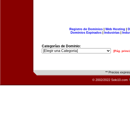
Registro de Dominios
|
Web Hosting
|
D
Dominios Expirados
|
Industrias
|
Indu
Categorías de Dominio:
[Pág. princi
** Precios expre
© 2002/2022 Solo10.com