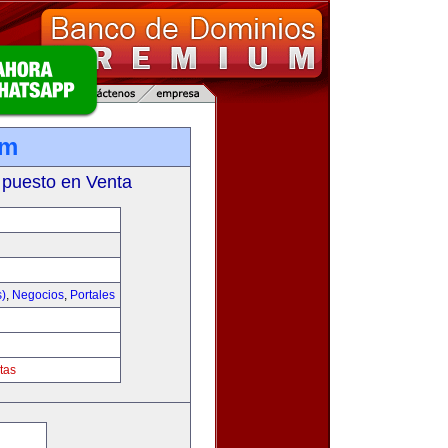
om
 puesto en Venta
s)
,
Negocios
,
Portales
tas