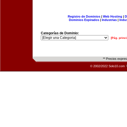
Registro de Dominios
|
Web Hosting
|
D
Dominios Expirados
|
Industrias
|
Indu
Categorías de Dominio:
[Pág. princi
** Precios expre
© 2002/2022 Solo10.com