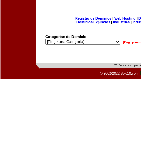
Registro de Dominios
|
Web Hosting
|
D
Dominios Expirados
|
Industrias
|
Indu
Categorías de Dominio:
[Pág. princi
** Precios expre
© 2002/2022 Solo10.com