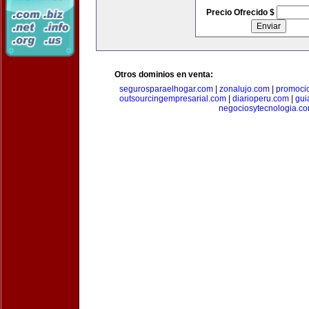
Precio Ofrecido $
Otros dominios en venta:
segurosparaelhogar.com
|
zonalujo.com
|
promoci
outsourcingempresarial.com
|
diarioperu.com
|
gui
negociosytecnologia.c