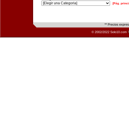
[Pág. princi
** Precios expre
© 2002/2022 Solo10.com