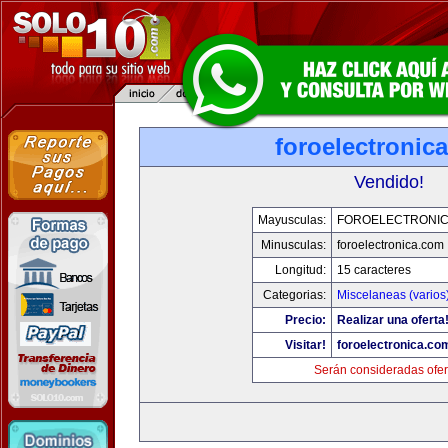
foroelectronic
Vendido!
Mayusculas:
FOROELECTRONIC
Minusculas:
foroelectronica.com
Longitud:
15 caracteres
Categorias:
Miscelaneas (varios
Precio:
Realizar una oferta
Visitar!
foroelectronica.co
Serán consideradas ofer