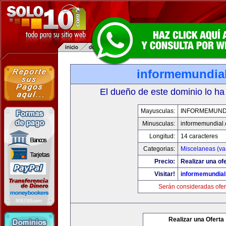
informemundia
El dueño de este dominio lo ha
Mayusculas:
INFORMEMUND
Minusculas:
informemundial
Longitud:
14 caracteres
Categorias:
Miscelaneas (va
Precio:
Realizar una ofe
Visitar!
informemundia
Serán consideradas ofer
Realizar una Oferta