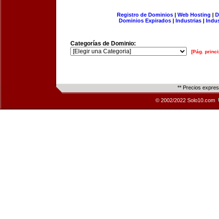
Registro de Dominios
|
Web Hosting
|
D
Dominios Expirados
|
Industrias
|
Indu
Categorías de Dominio:
[Pág. princi
** Precios expre
© 2002/2022 Solo10.com