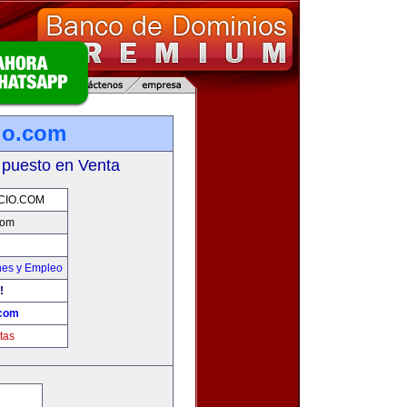
io.com
 puesto en Venta
CIO.COM
com
nes y Empleo
!
.com
tas