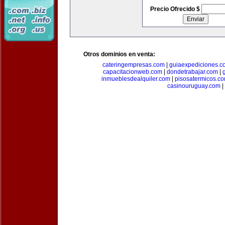
Precio Ofrecido $
Otros dominios en venta:
cateringempresas.com
|
guiaexpediciones.c
capacitacionweb.com
|
dondetrabajar.com
|
inmueblesdealquiler.com
|
pisosatermicos.c
casinouruguay.com
|