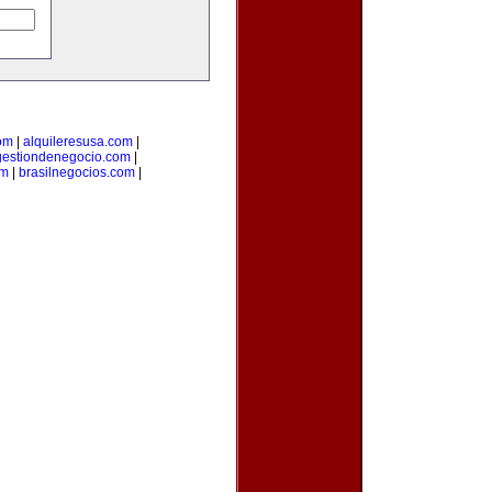
om
|
alquileresusa.com
|
gestiondenegocio.com
|
om
|
brasilnegocios.com
|