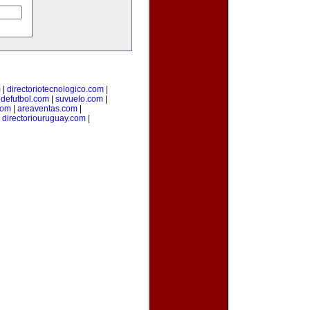
m
|
directoriotecnologico.com
|
odefutbol.com
|
suvuelo.com
|
com
|
areaventas.com
|
|
directoriouruguay.com
|