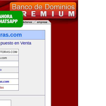
ras.com
 puesto en Venta
TORAS.COM
s.com
eo
as.com
tas