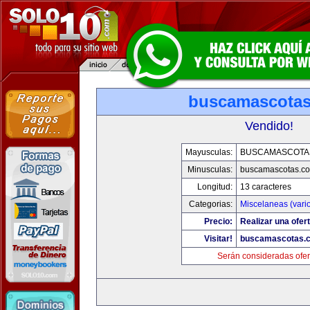
buscamascota
Vendido!
Mayusculas:
BUSCAMASCOTA
Minusculas:
buscamascotas.c
Longitud:
13 caracteres
Categorias:
Miscelaneas (vari
Precio:
Realizar una ofert
Visitar!
buscamascotas.
Serán consideradas ofer