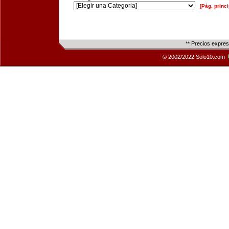
[Pág. princi
** Precios expre
© 2002/2022 Solo10.com