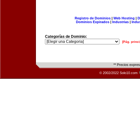
Registro de Dominios
|
Web Hosting
|
D
Dominios Expirados
|
Industrias
|
Indu
Categorías de Dominio:
[Pág. princi
** Precios expre
© 2002/2022 Solo10.com