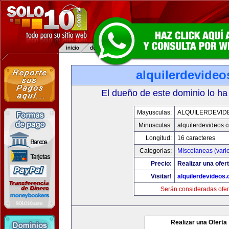
alquilerdevide
El dueño de este dominio lo ha
Mayusculas:
ALQUILERDEVID
Minusculas:
alquilerdevideos.
Longitud:
16 caracteres
Categorias:
Miscelaneas (vari
Precio:
Realizar una ofert
Visitar!
alquilerdevideos
Serán consideradas ofer
Realizar una Oferta