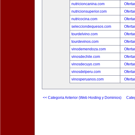
nutricioncanina.com
Oferta
nutricionsuperior.com
Oferta
nutricocina.com
Oferta
selecciondequesos.com
Oferta
tourdelvino.com
Oferta
tourdevinos.com
Oferta
vinodemendoza.com
Oferta
vinosdechile.com
Oferta
vinosdecuyo.com
Oferta
vinosdelperu.com
Oferta
vinosperuanos.com
Oferta
<< Categoria Anterior (Web Hosting y Dominios)
Categ